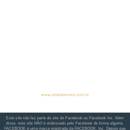
© 2023 Zimba Imóveis | Todos os direitos reservados
www.zimbaimoveis.com.br
Este site não faz parte do site do Facebook ou Facebook Inc. Além
disso, este site NÃO é endossado pelo Facebook de forma alguma.
FACEBOOK é uma marca registrada da FACEBOOK, Inc. Depois que